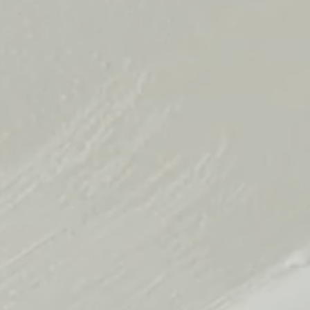
s
e
d
T
e
h
t
u
d
t
ö
ö
d
K
o
n
t
a