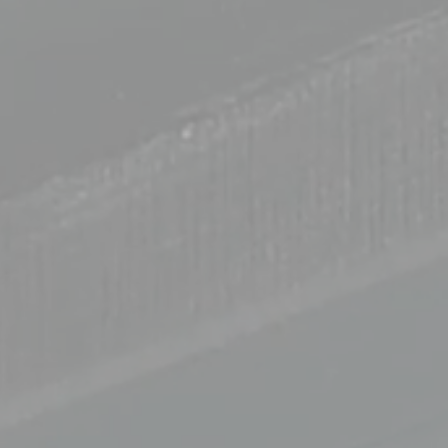
Neben der umfangreichen Spielauswah
Players seeking transparent odds can 
Pour maximiser vos sessions, profitez
Per approfittare di un'ampia selezione 
Naast het spelen via de browser kun j
Nieuwe spelers kunnen bij
Crystal Rol
Box24 Casino NZ offers a variety of on
Betify Casino bonus
vous offre une exp
For players seeking a reliable and fas