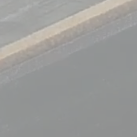
Unlike many competitors,
bCasino log
L'expérience sur
Alexander Casino
se d
Pour les amateurs de jeux de casino en
Nutze am besten direkt die App für 
Reconnu pour sa diversité de jeux et s
Instant Casino
se distingue parmi les 
Se cerchi un'esperienza completa tra sl
Voor alle actuele promoties en exclusie
The
King Billy casino app
stands out by