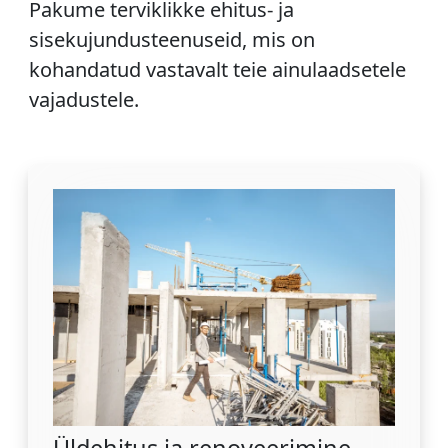
Pakume terviklikke ehitus- ja
sisekujundusteenuseid, mis on
kohandatud vastavalt teie ainulaadsetele
vajadustele.
Üldehitus ja renoveerimine