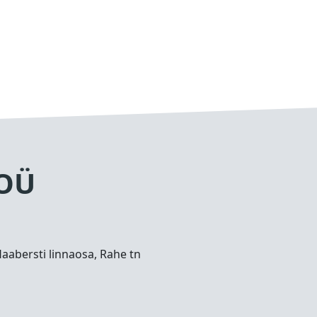
 OÜ
Haabersti linnaosa, Rahe tn