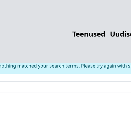
thing Found fo
Teenused
Uudis
 nothing matched your search terms. Please try again with 