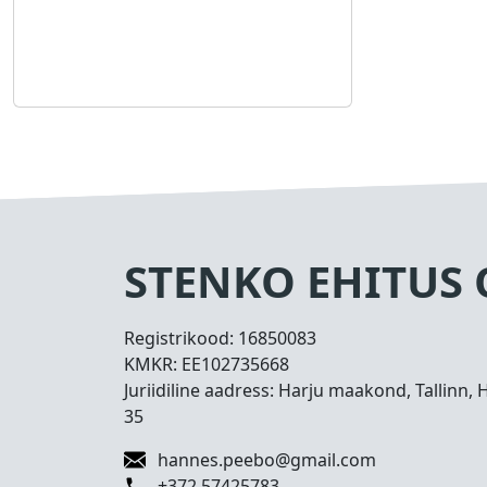
STENKO EHITUS
Registrikood:
16850083
KMKR:
EE102735668
Juriidiline aadress: Harju maakond, Tallinn, 
35
hannes.peebo@gmail.com
+372 57425783