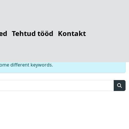
r
12784128988
ed
Tehtud tööd
Kontakt
some different keywords.
Sear