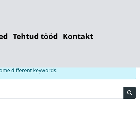
r
12784206957
ed
Tehtud tööd
Kontakt
some different keywords.
Sear