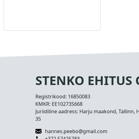
STENKO EHITUS
Registrikood:
16850083
KMKR:
EE102735668
Juriidiline aadress: Harju maakond, Tallinn, 
35
hannes.peebo@gmail.com
+372 57425783