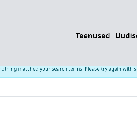
thing Found fo
Teenused
Uudis
 nothing matched your search terms. Please try again with 