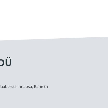
 OÜ
Haabersti linnaosa, Rahe tn