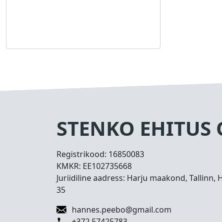
STENKO EHITUS
Registrikood:
16850083
KMKR:
EE102735668
Juriidiline aadress: Harju maakond, Tallinn, 
35
hannes.peebo@gmail.com
+372 57425783