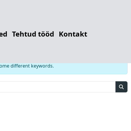
r
12784257444
ed
Tehtud tööd
Kontakt
some different keywords.
Sear