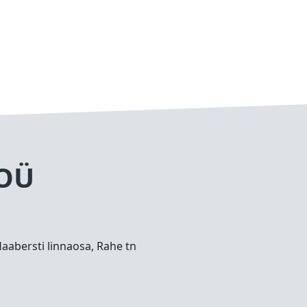
 OÜ
Haabersti linnaosa, Rahe tn