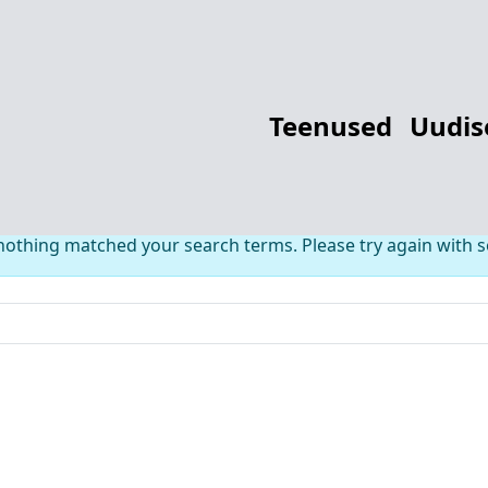
thing Found fo
Teenused
Uudis
 nothing matched your search terms. Please try again with 