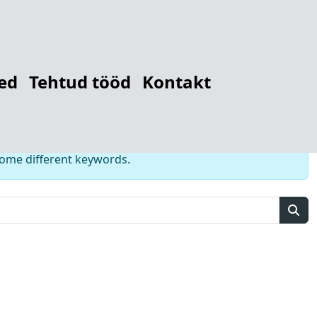
r
12784281239
ed
Tehtud tööd
Kontakt
some different keywords.
Sear