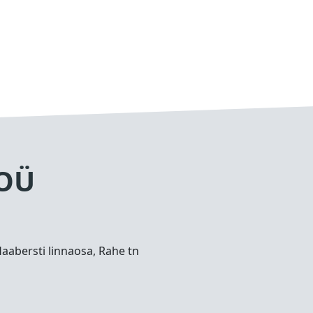
 OÜ
Haabersti linnaosa, Rahe tn