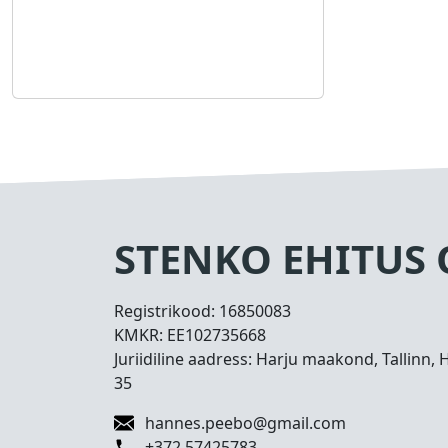
STENKO EHITUS
Registrikood:
16850083
KMKR:
EE102735668
Juriidiline aadress: Harju maakond, Tallinn, 
35
hannes.peebo@gmail.com
+372 57425783