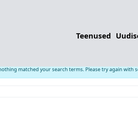
thing Found fo
Teenused
Uudis
 nothing matched your search terms. Please try again with 