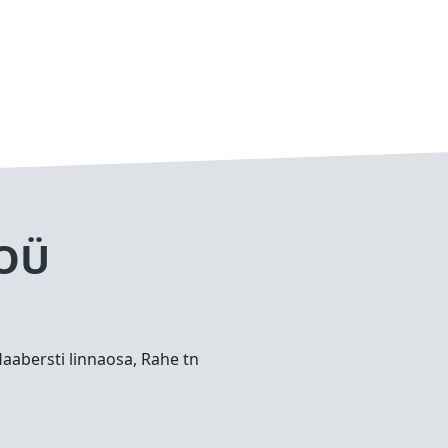
 OÜ
Haabersti linnaosa, Rahe tn