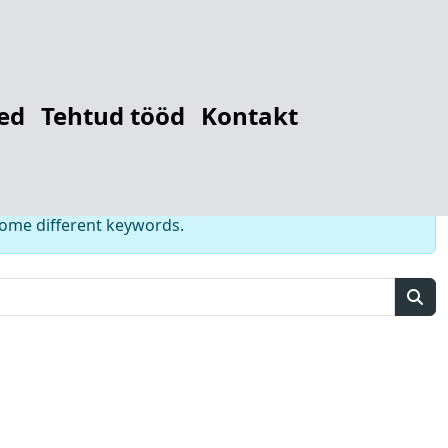
r
1278476031
ed
Tehtud tööd
Kontakt
some different keywords.
Sear