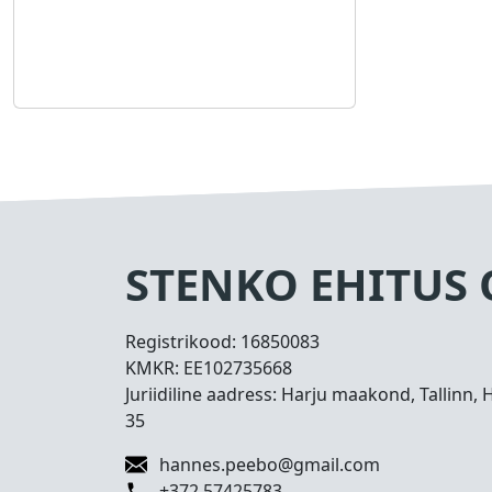
STENKO EHITUS
Registrikood:
16850083
KMKR:
EE102735668
Juriidiline aadress: Harju maakond, Tallinn, 
35
hannes.peebo@gmail.com
+372 57425783