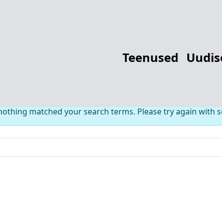
thing Found fo
Teenused
Uudis
 nothing matched your search terms. Please try again with 