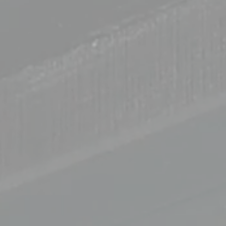
Pour maximiser vos sessions, profitez
Per approfittare di un'ampia selezione 
Naast het spelen via de browser kun j
Nieuwe spelers kunnen bij
Crystal Rol
Box24 Casino NZ offers a variety of on
Betify Casino bonus
vous offre une exp
For players seeking a reliable and fas