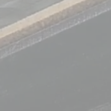
Pour les amateurs de jeux de casino en
Nutze am besten direkt die App für 
Reconnu pour sa diversité de jeux et s
Instant Casino
se distingue parmi les 
Se cerchi un'esperienza completa tra sl
Voor alle actuele promoties en exclusie
The
King Billy casino app
stands out by
Neben der umfangreichen Spielauswah
Players seeking transparent odds can 