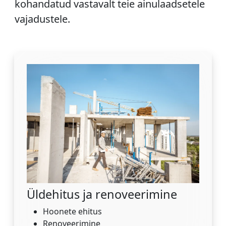
kohandatud vastavalt teie ainulaadsetele
vajadustele.
Üldehitus ja renoveerimine
Hoonete ehitus
Renoveerimine