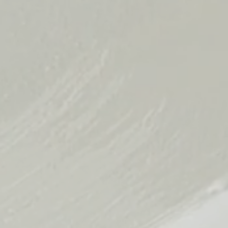
s
e
d
T
e
h
t
u
d
t
ö
ö
d
K
o
n
t
a