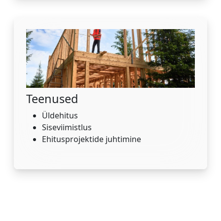
Teenused
Üldehitus
Siseviimistlus
Ehitusprojektide juhtimine