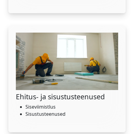
Ehitus- ja sisustusteenused
Siseviimistlus
Sisustusteenused