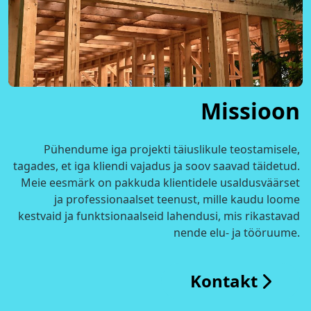
Missioon
Pühendume iga projekti täiuslikule teostamisele,
tagades, et iga kliendi vajadus ja soov saavad täidetud.
Meie eesmärk on pakkuda klientidele usaldusväärset
ja professionaalset teenust, mille kaudu loome
kestvaid ja funktsionaalseid lahendusi, mis rikastavad
nende elu- ja tööruume.
Kontakt