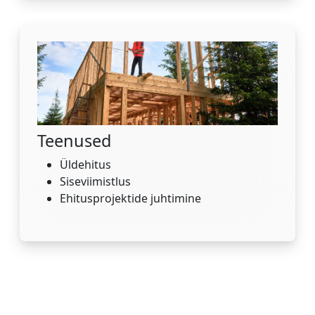
Teenused
Üldehitus
Siseviimistlus
Ehitusprojektide juhtimine