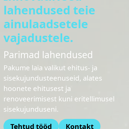
lahendused teie
ainulaadsetele
vajadustele.
Parimad lahendused
Pakume laia valikut ehitus- ja
sisekujundusteenuseid, alates
hoonete ehitusest ja
renoveerimisest kuni eritellimusel
sisekujunduseni.
Spieler profitieren im
Viggoslots Casin
Tehtud tööd
Kontakt