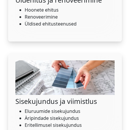
Hoonete ehitus
Renoveerimine
Üldised ehitusteenused
Sisekujundus ja viimistlus
Eluruumide sisekujundus
Äripindade sisekujundus
Eritellimusel sisekujundus