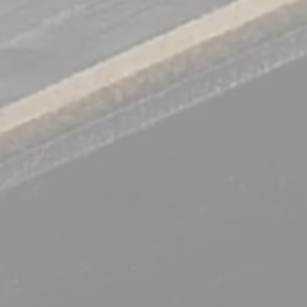
Unlike many competitors,
bCasino log
L'expérience sur
Alexander Casino
se d
Pour les amateurs de jeux de casino en
Nutze am besten direkt die App für 
Reconnu pour sa diversité de jeux et s
Instant Casino
se distingue parmi les 
Se cerchi un'esperienza completa tra sl
Voor alle actuele promoties en exclusie
The
King Billy casino app
stands out by