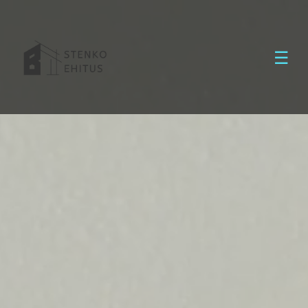
☰
T
e
e
n
u
s
e
d
U
u
d
i