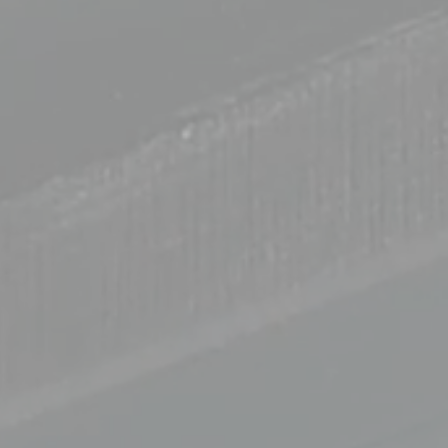
Neben der umfangreichen Spielauswah
Players seeking transparent odds can 
Pour maximiser vos sessions, profitez
Per approfittare di un'ampia selezione 
Naast het spelen via de browser kun j
Nieuwe spelers kunnen bij
Crystal Rol
Box24 Casino NZ offers a variety of on
Betify Casino bonus
vous offre une exp
For players seeking a reliable and fas