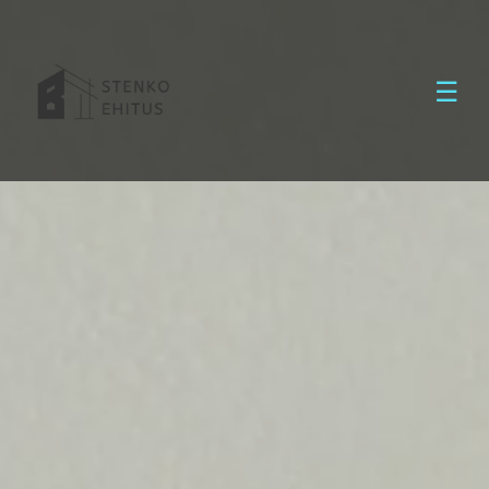
☰
T
e
e
n
u
s
e
d
U
u
d
i