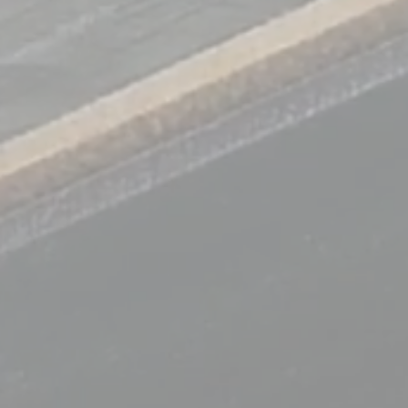
Unlike many competitors,
bCasino log
L'expérience sur
Alexander Casino
se d
Pour les amateurs de jeux de casino en
Nutze am besten direkt die App für 
Reconnu pour sa diversité de jeux et s
Instant Casino
se distingue parmi les 
Se cerchi un'esperienza completa tra sl
Voor alle actuele promoties en exclusie
The
King Billy casino app
stands out by