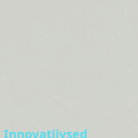
Innovatiivsed