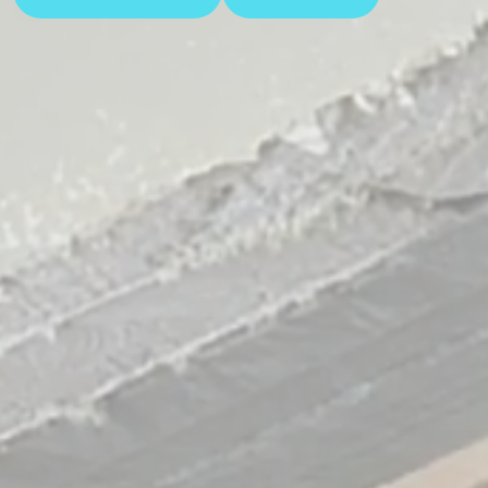
Tortuga Casino se distingue par la flex
Voor wie op zoek is naar diverse promo
Slotonauts casino bonuses
provide inc
To enjoy these seamless gaming featur
You can enjoy a seamless gaming expe
Les amateurs de jeux en ligne peuvent
While other platforms may delay your
Once you have explored these transpa