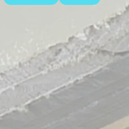
Tortuga Casino se distingue par la flex
Voor wie op zoek is naar diverse promo
Slotonauts casino bonuses
provide inc
To enjoy these seamless gaming featur
You can enjoy a seamless gaming expe
Les amateurs de jeux en ligne peuvent
While other platforms may delay your
Once you have explored these transpa