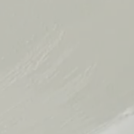
s
e
d
T
e
h
t
u
d
t
ö
ö
d
K
o
n
t
a