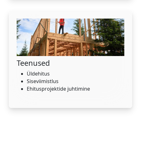
Teenused
Üldehitus
Siseviimistlus
Ehitusprojektide juhtimine