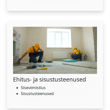
Ehitus- ja sisustusteenused
Siseviimistlus
Sisustusteenused