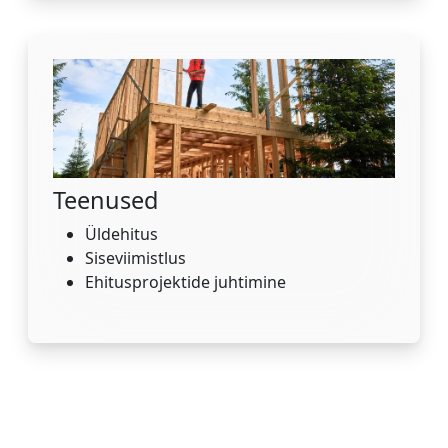
Teenused
Üldehitus
Siseviimistlus
Ehitusprojektide juhtimine