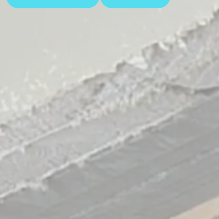
Tortuga Casino se distingue par la flex
Voor wie op zoek is naar diverse promo
Slotonauts casino bonuses
provide inc
To enjoy these seamless gaming featur
You can enjoy a seamless gaming expe
Les amateurs de jeux en ligne peuvent
While other platforms may delay your
Once you have explored these transpa