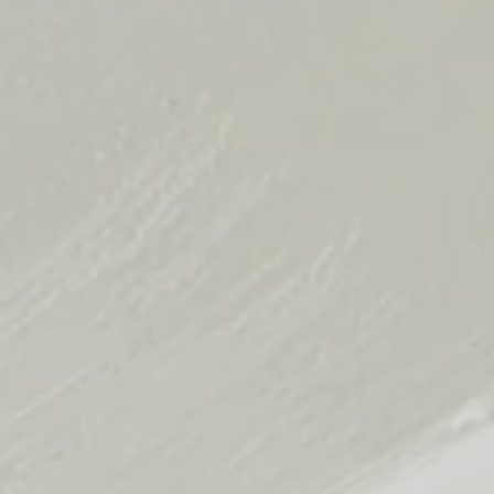
s
e
d
T
e
h
t
u
d
t
ö
ö
d
K
o
n
t
a