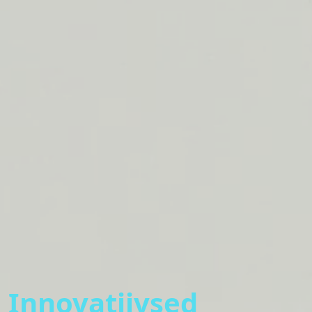
Innovatiivsed