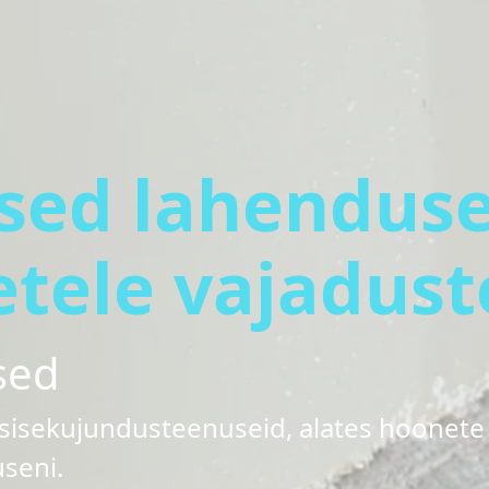
vsed lahenduse
tele vajadust
sed
a sisekujundusteenuseid, alates hoonete
useni.