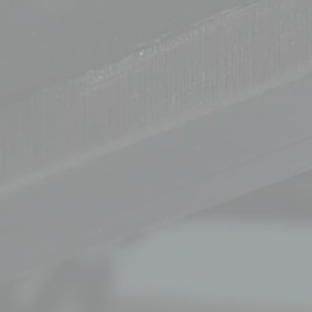
sino login
offers a transparent experie
asino
se distingue par l'intégration de 
casino en ligne, profitez d'une expérien
App für den Shake Bonus und
Nv5 Casin
jeux et ses jackpots,
Lucky8 Casino Arg
armi les plateformes de jeux par la rap
ta tra slot originali e pagamenti veloci,
n exclusieve extraatjes kun je terecht b