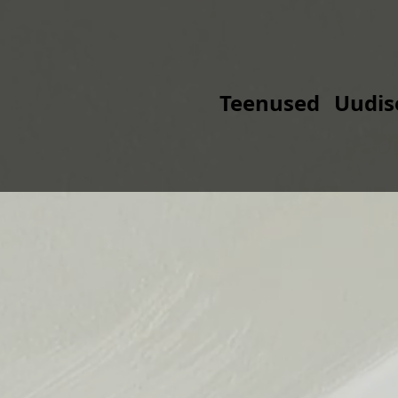
Teenused
Uudis