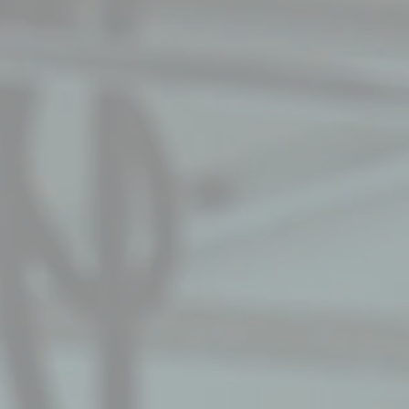
ds out by offering an extensive gaming 
elauswahl bietet
Kinbet Casino
durch in
odds can access various fair pokies and
 profitez des avantages réguliers et du
elezione di slot e promozioni esclusive, 
ser kun je de uitgebreide selectie aan 
ystal Roll Casino
genieten van diverse p
ety of online slot games and various
Bo
e une expérience de jeu exceptionnelle 