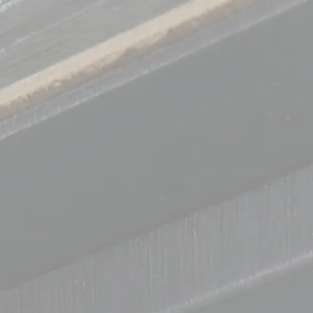
ten sowie einem regelmäßigen Cashbac
nue et ses modes de jeu gratuits via
Tort
n de
Spin Panda Casino bonussen
de idea
rent terms and a massive selection of g
access everything through the
Royal Reel
ls and instant deposits by downloading
asino en ligne réputé avec des options
er Casino bonuses
to enjoy rapid payout
head straight to your
Casino Kingdom l