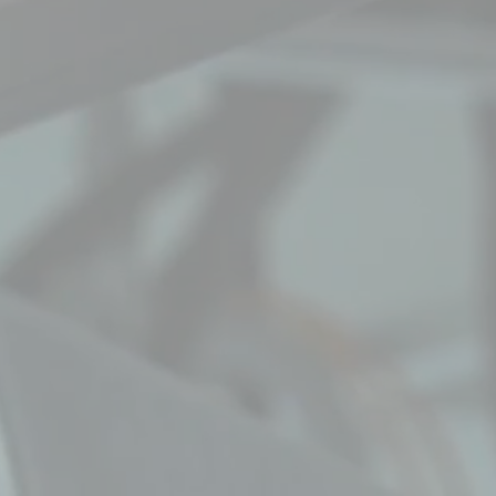
Players seeking transparent 
Pour maximiser vos sessions,
Per approfittare di un'ampia s
Naast het spelen via de brow
Nieuwe spelers kunnen bij
Cr
Box24 Casino NZ offers a vari
Betify Casino bonus
vous offr
For players seeking a reliabl