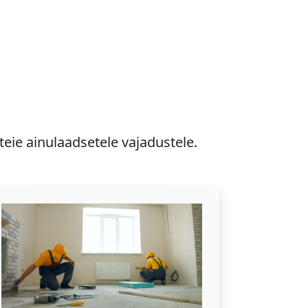
eie ainulaadsetele vajadustele.