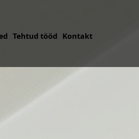
ed
Tehtud tööd
Kontakt