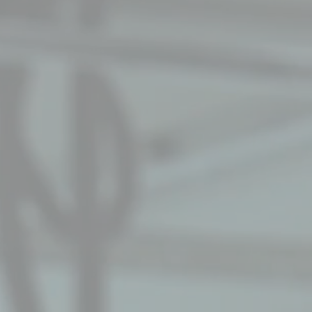
odds can access various fair pokies and
 profitez des avantages réguliers et du
elezione di slot e promozioni esclusive, 
ser kun je de uitgebreide selectie aan 
ystal Roll Casino
genieten van diverse p
ety of online slot games and various
Bo
e une expérience de jeu exceptionnelle 
e and fast-paced gaming experience in A