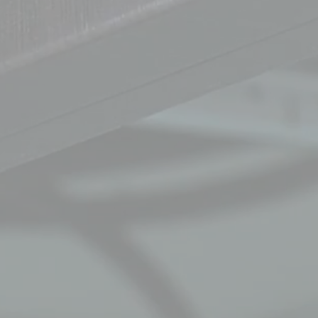
fonctionnalités interactives et une gest
ce fluide en téléchargeant l'
Olympe Cas
o anmelden
, um frühzeitig von den VIP-V
ent Réel
propose une expérience de jeu
idité de ses paiements en cryptomonnai
 ti consiglio di provare
Nine Casino acc
ij de
Lalabet Casino bonussen
.
library alongside impressively rapid wi
teraktive Formate wie Live-Trivia zusät