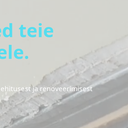
d teie
ele.
 ehitusest ja renoveerimisest
ten sowie einem regelmäßigen Cashbac