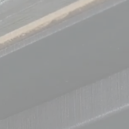
nue et ses modes de jeu gratuits via
Tort
n de
Spin Panda Casino bonussen
de idea
rent terms and a massive selection of g
access everything through the
Royal Reel
ls and instant deposits by downloading
asino en ligne réputé avec des options
er Casino bonuses
to enjoy rapid payout
head straight to your
Casino Kingdom l
nce by providing promotions with strai