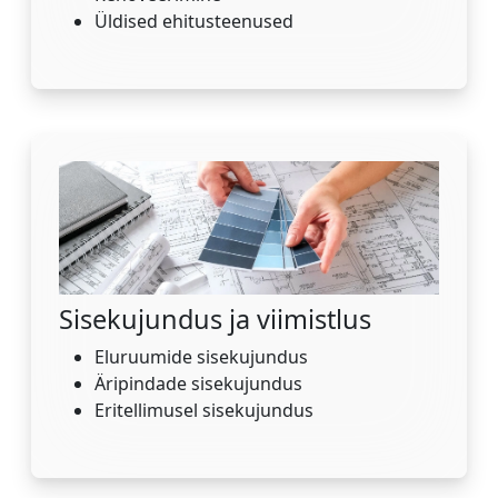
Üldised ehitusteenused
Sisekujundus ja viimistlus
Eluruumide sisekujundus
Äripindade sisekujundus
Eritellimusel sisekujundus