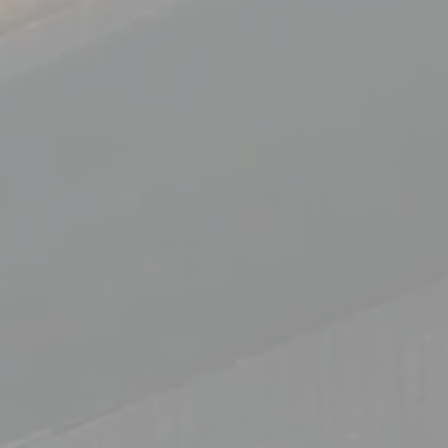
Pour les amateurs de jeux de casino en
Nutze am besten direkt die App für 
Reconnu pour sa diversité de jeux et s
Instant Casino
se distingue parmi les 
Se cerchi un'esperienza completa tra sl
Voor alle actuele promoties en exclusie
The
King Billy casino app
stands out by
Neben der umfangreichen Spielauswah
Players seeking transparent odds can 