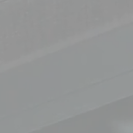
Pour maximiser vos sessions, profitez
Per approfittare di un'ampia selezione 
Naast het spelen via de browser kun j
Nieuwe spelers kunnen bij
Crystal Rol
Box24 Casino NZ offers a variety of on
Betify Casino bonus
vous offre une exp
For players seeking a reliable and fas