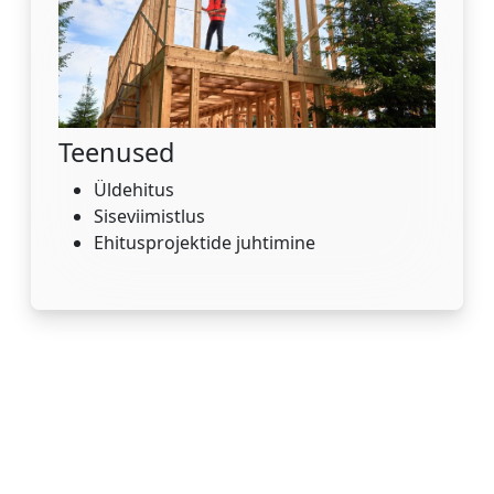
Teenused
Üldehitus
Siseviimistlus
Ehitusprojektide juhtimine