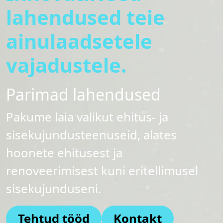
lahendused teie
ainulaadsetele
vajadustele.
Parimad lahendused
Pakume laia valikut ehitus- ja
sisekujundusteenuseid, alates
hoonete ehitusest ja
renoveerimisest kuni eritellimusel
sisekujunduseni.
Spieler profitieren im
Viggoslots Casin
Tehtud tööd
Kontakt