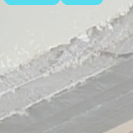
Tortuga Casino se distingue par la flex
Voor wie op zoek is naar diverse promo
Slotonauts casino bonuses
provide inc
To enjoy these seamless gaming featur
You can enjoy a seamless gaming expe
Les amateurs de jeux en ligne peuvent
While other platforms may delay your
Once you have explored these transpa