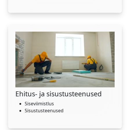
Ehitus- ja sisustusteenused
Siseviimistlus
Sisustusteenused