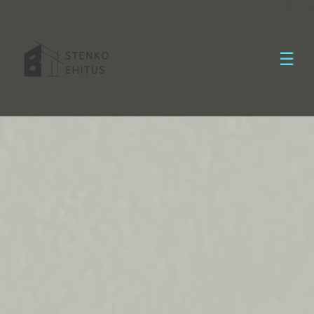
☰
T
e
e
n
u
s
e
d
U
u
d
i