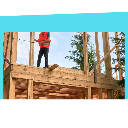
Visioon