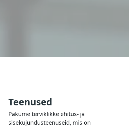
Teenused
Pakume terviklikke ehitus- ja
sisekujundusteenuseid, mis on