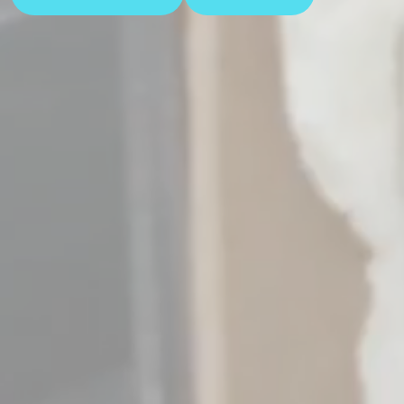
Tortuga Casino se distingue par la flex
Voor wie op zoek is naar diverse promo
Slotonauts casino bonuses
provide inc
To enjoy these seamless gaming featur
You can enjoy a seamless gaming expe
Les amateurs de jeux en ligne peuvent
While other platforms may delay your
Once you have explored these transpa