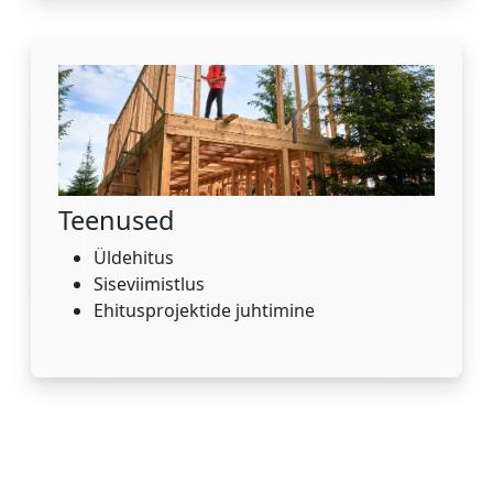
Teenused
Üldehitus
Siseviimistlus
Ehitusprojektide juhtimine