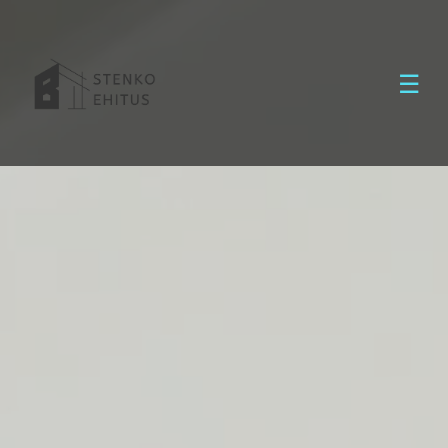
☰
T
e
e
n
u
s
e
d
U
u
d
i