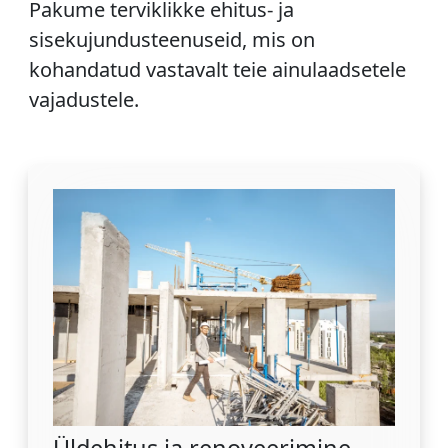
Pakume terviklikke ehitus- ja
sisekujundusteenuseid, mis on
kohandatud vastavalt teie ainulaadsetele
vajadustele.
Üldehitus ja renoveerimine