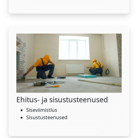
Ehitus- ja sisustusteenused
Siseviimistlus
Sisustusteenused