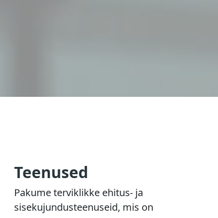
Teenused
Pakume terviklikke ehitus- ja
sisekujundusteenuseid, mis on