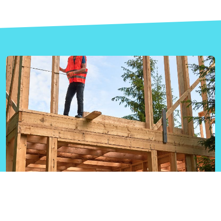
Visioon