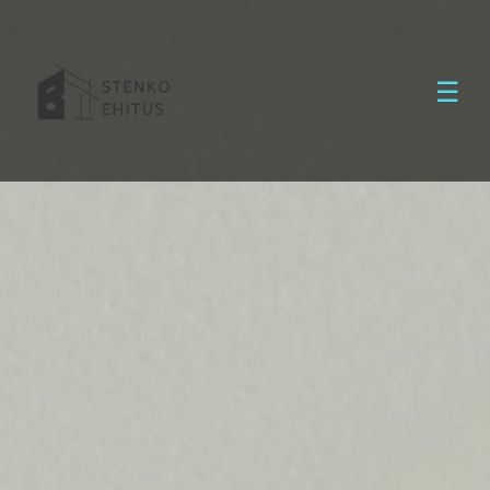
☰
T
e
e
n
u
s
e
d
U
u
d
i