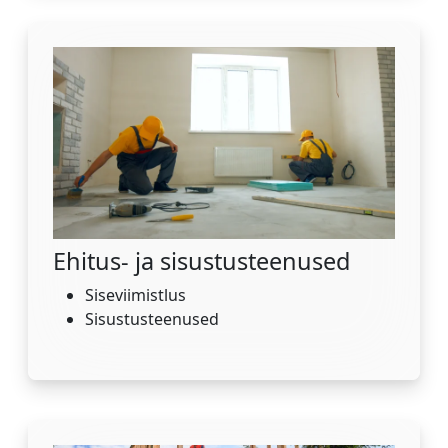
Ehitus- ja sisustusteenused
Siseviimistlus
Sisustusteenused