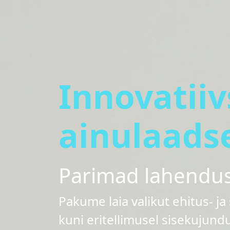
Innovatii
ainulaadse
Parimad lahendu
Pakume laia valikut ehitus- j
kuni eritellimusel sisekujund