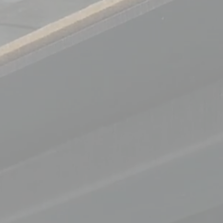
Unlike many competitors,
bCa
L'expérience sur
Alexander C
Pour les amateurs de jeux de 
Nutze am besten direkt die 
Reconnu pour sa diversité de 
Instant Casino
se distingue p
Se cerchi un'esperienza comple
Voor alle actuele promoties e