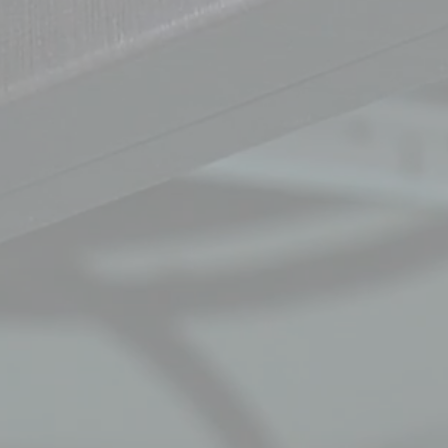
nce by providing promotions with strai
fonctionnalités interactives et une gest
ce fluide en téléchargeant l'
Olympe Cas
o anmelden
, um frühzeitig von den VIP-V
ent Réel
propose une expérience de jeu
idité de ses paiements en cryptomonnai
 ti consiglio di provare
Nine Casino acc
ij de
Lalabet Casino bonussen
.