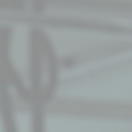
ds out by offering an extensive gaming 
elauswahl bietet
Kinbet Casino
durch in
odds can access various fair pokies and
 profitez des avantages réguliers et du
elezione di slot e promozioni esclusive, 
ser kun je de uitgebreide selectie aan 
ystal Roll Casino
genieten van diverse p
ety of online slot games and various
Bo
e une expérience de jeu exceptionnelle 