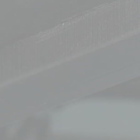
sino login
offers a transparent experie
asino
se distingue par l'intégration de 
casino en ligne, profitez d'une expérien
App für den Shake Bonus und
Nv5 Casin
jeux et ses jackpots,
Lucky8 Casino Arg
armi les plateformes de jeux par la rap
ta tra slot originali e pagamenti veloci,
n exclusieve extraatjes kun je terecht b