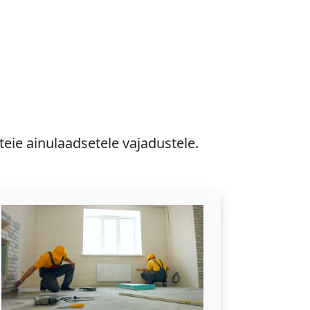
ustralia, simply complete your
A Big Can
eie ainulaadsetele vajadustele.