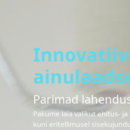
Innovatii
ainulaadse
Parimad lahendu
Pakume laia valikut ehitus- j
kuni eritellimusel sisekujund