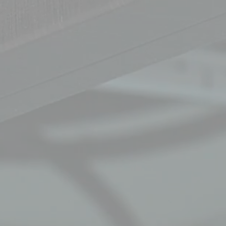
nce by providing promotions with strai
fonctionnalités interactives et une gest
ce fluide en téléchargeant l'
Olympe Cas
o anmelden
, um frühzeitig von den VIP-V
ent Réel
propose une expérience de jeu
idité de ses paiements en cryptomonnai
 ti consiglio di provare
Nine Casino acc
ij de
Lalabet Casino bonussen
.