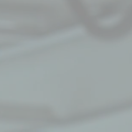
library alongside impressively rapid wi
teraktive Formate wie Live-Trivia zusät
 gaming features once they complete th
 programme de fidélité disponibles sur
U
clicca qui per
Verde Casino registrati
e i
spellen ook eenvoudig toegankelijk make
romoties en een uitgebreid aanbod aan
x24 casino bonuses
for its players.
avec des récompenses régulières et des