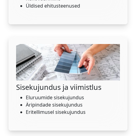
Üldised ehitusteenused
Sisekujundus ja viimistlus
Eluruumide sisekujundus
Äripindade sisekujundus
Eritellimusel sisekujundus