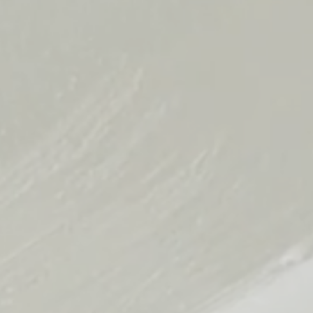
s
e
d
T
e
h
t
u
d
t
ö
ö
d
K
o
n
t
a