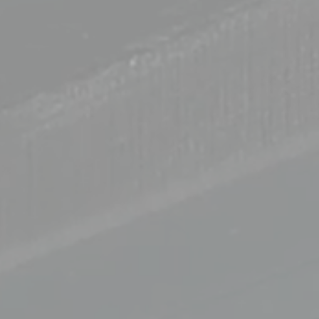
Pour maximiser vos sessions, profitez
Per approfittare di un'ampia selezione 
Naast het spelen via de browser kun j
Nieuwe spelers kunnen bij
Crystal Rol
Box24 Casino NZ offers a variety of on
Betify Casino bonus
vous offre une exp
For players seeking a reliable and fas