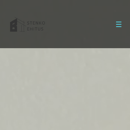
☰
T
e
e
n
u
s
e
d
U
u
d
i