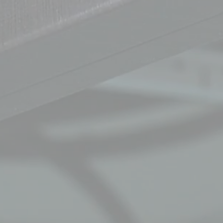
nce by providing promotions with strai
fonctionnalités interactives et une gest
ce fluide en téléchargeant l'
Olympe Cas
o anmelden
, um frühzeitig von den VIP-V
ent Réel
propose une expérience de jeu
idité de ses paiements en cryptomonnai
 ti consiglio di provare
Nine Casino acc
ij de
Lalabet Casino bonussen
.