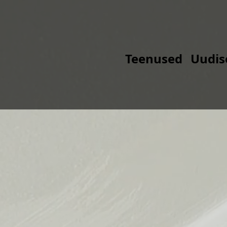
Teenused
Uudis