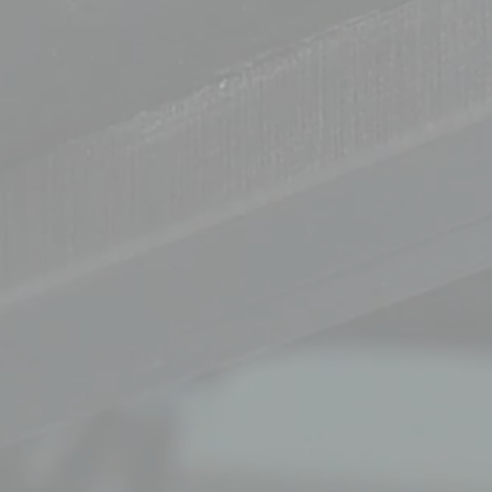
sino login
offers a transparent experie
asino
se distingue par l'intégration de 
casino en ligne, profitez d'une expérien
App für den Shake Bonus und
Nv5 Casin
jeux et ses jackpots,
Lucky8 Casino Arg
armi les plateformes de jeux par la rap
ta tra slot originali e pagamenti veloci,
n exclusieve extraatjes kun je terecht b