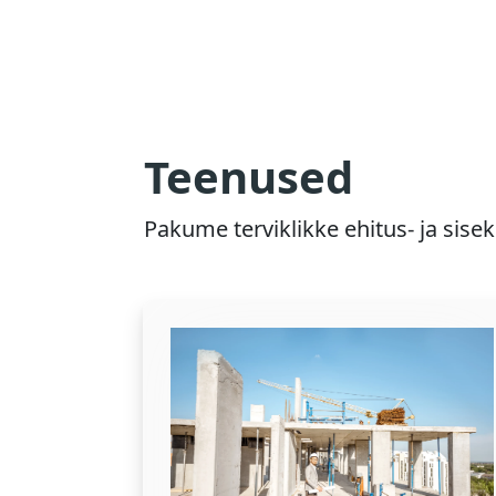
For players seeking a reliabl
Teenused
Pakume terviklikke ehitus- ja sise