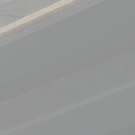
Unlike many competitors,
bCa
L'expérience sur
Alexander C
Pour les amateurs de jeux de 
Nutze am besten direkt die 
Reconnu pour sa diversité de 
Instant Casino
se distingue p
Se cerchi un'esperienza comple
Voor alle actuele promoties e