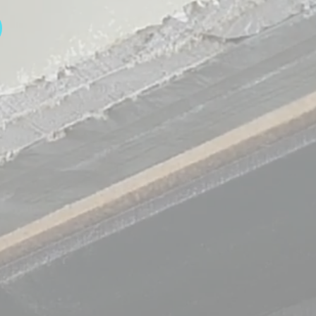
ots Casino
von attraktiven Bonusangebo
r la flexibilité de ses offres de bienve
rse promoties en exclusieve extra's, zij
ovide incredible value through transpa
ng features on the go, you can easily 
ing experience with reliable withdrawa
 peuvent découvrir les avantages d'un c
lay your winnings, you can access
Ripp
 transparent gaming features, you can 