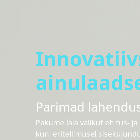
Innovatii
ainulaadse
Parimad lahendu
Pakume laia valikut ehitus- j
kuni eritellimusel sisekujund