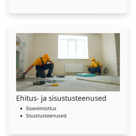
Ehitus- ja sisustusteenused
Siseviimistlus
Sisustusteenused