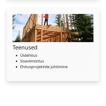
Teenused
Üldehitus
Siseviimistlus
Ehitusprojektide juhtimine