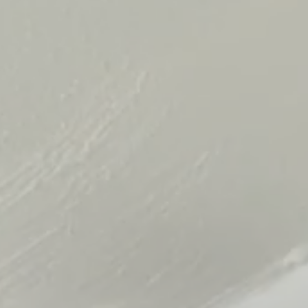
s
e
d
T
e
h
t
u
d
t
ö
ö
d
K
o
n
t
a