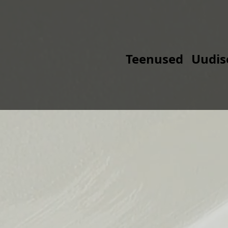
Teenused
Uudis