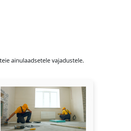
ustralia, simply complete your
A Big Can
eie ainulaadsetele vajadustele.