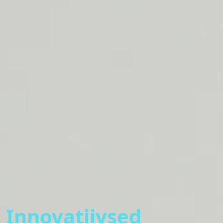
Innovatiivsed