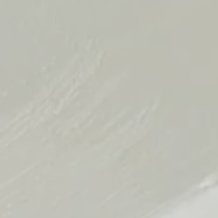
s
e
d
T
e
h
t
u
d
t
ö
ö
d
K
o
n
t
a