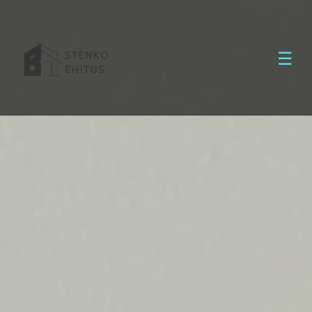
☰
T
e
e
n
u
s
e
d
U
u
d
i