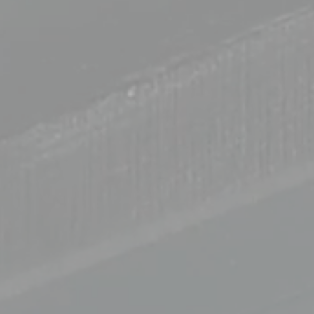
Neben der umfangreichen Spielauswah
Players seeking transparent odds can 
Pour maximiser vos sessions, profitez
Per approfittare di un'ampia selezione 
Naast het spelen via de browser kun j
Nieuwe spelers kunnen bij
Crystal Rol
Box24 Casino NZ offers a variety of on
Betify Casino bonus
vous offre une exp
For players seeking a reliable and fas