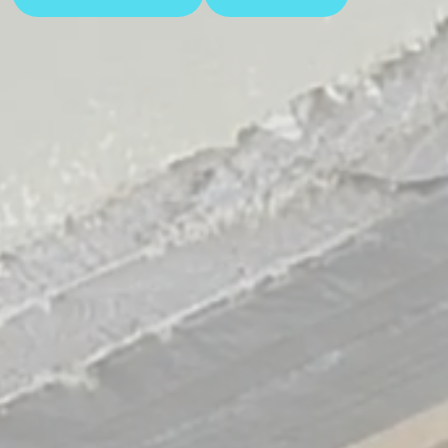
Tortuga Casino se distingue par la flex
Voor wie op zoek is naar diverse promo
Slotonauts casino bonuses
provide inc
To enjoy these seamless gaming featur
You can enjoy a seamless gaming expe
Les amateurs de jeux en ligne peuvent
While other platforms may delay your
Once you have explored these transpa