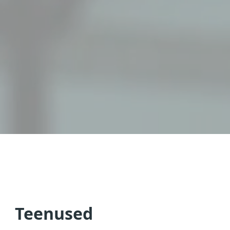
Teenused