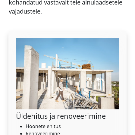
kohandatud vastavalt teie ainulaadsetele
vajadustele.
Üldehitus ja renoveerimine
Hoonete ehitus
Renoveerimine