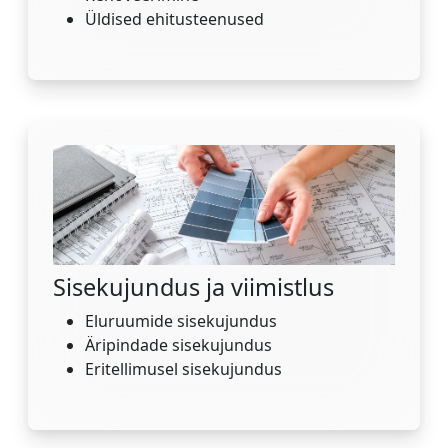
Üldised ehitusteenused
Sisekujundus ja viimistlus
Eluruumide sisekujundus
Äripindade sisekujundus
Eritellimusel sisekujundus