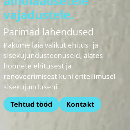
ainulaadsetele
vajadustele.
Parimad lahendused
Pakume laia valikut ehitus- ja
sisekujundusteenuseid, alates
hoonete ehitusest ja
renoveerimisest kuni eritellimusel
sisekujunduseni.
Spieler profitieren im
Viggoslots Casin
Tehtud tööd
Kontakt
Tortuga Casino se distingue par la flex