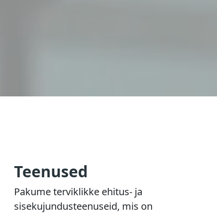
Teenused
Pakume terviklikke ehitus- ja
sisekujundusteenuseid, mis on