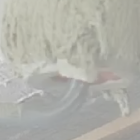
Voor wie op zoek is naar diverse promo
Slotonauts casino bonuses
provide inc
To enjoy these seamless gaming featur
You can enjoy a seamless gaming expe
Les amateurs de jeux en ligne peuvent
While other platforms may delay your
Once you have explored these transpa
Unlike many competitors,
bCasino log
L'expérience sur
Alexander Casino
se d