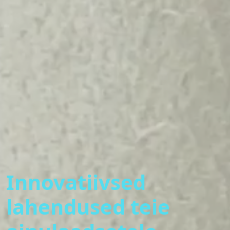
Innovatiivsed
lahendused teie