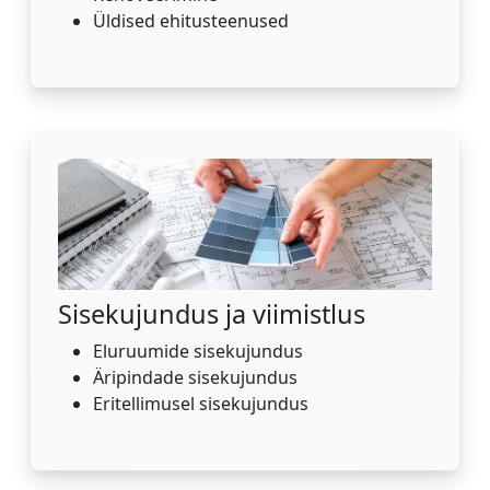
Üldised ehitusteenused
Sisekujundus ja viimistlus
Eluruumide sisekujundus
Äripindade sisekujundus
Eritellimusel sisekujundus