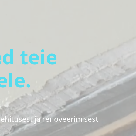
d teie
ele.
 ehitusest ja renoveerimisest