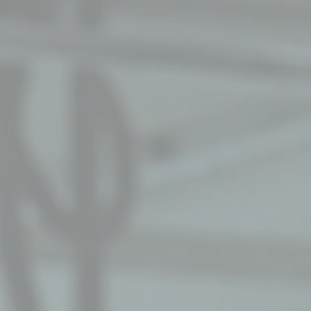
ds out by offering an extensive gaming 
elauswahl bietet
Kinbet Casino
durch in
odds can access various fair pokies and
 profitez des avantages réguliers et du
elezione di slot e promozioni esclusive, 
ser kun je de uitgebreide selectie aan 
ystal Roll Casino
genieten van diverse p
ety of online slot games and various
Bo
e une expérience de jeu exceptionnelle 