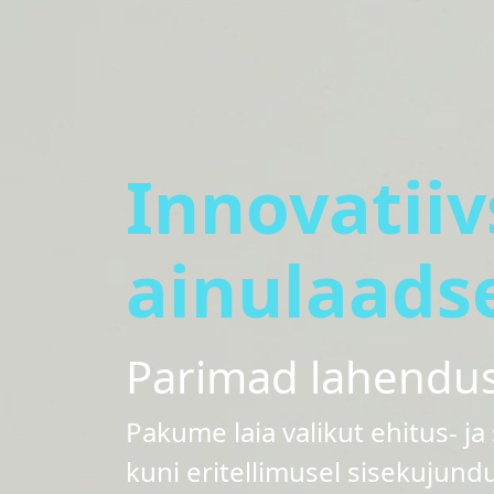
Innovatii
ainulaadse
Parimad lahendu
Pakume laia valikut ehitus- j
kuni eritellimusel sisekujund