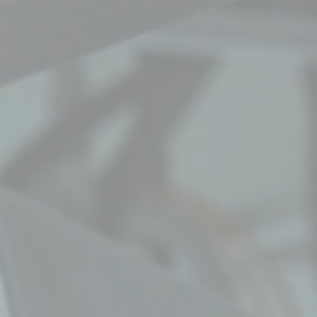
The
King Billy casino app
stan
Neben der umfangreichen Spi
Players seeking transparent 
Pour maximiser vos sessions,
Per approfittare di un'ampia s
Naast het spelen via de brow
Nieuwe spelers kunnen bij
Cr
Box24 Casino NZ offers a vari
Betify Casino bonus
vous offr