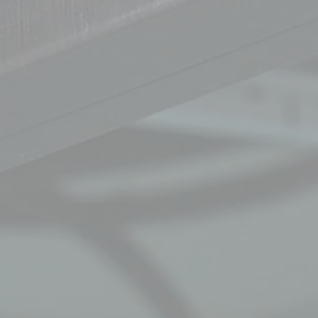
nce by providing promotions with strai
fonctionnalités interactives et une gest
ce fluide en téléchargeant l'
Olympe Cas
o anmelden
, um frühzeitig von den VIP-V
ent Réel
propose une expérience de jeu
idité de ses paiements en cryptomonnai
 ti consiglio di provare
Nine Casino acc
ij de
Lalabet Casino bonussen
.