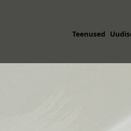
Teenused
Uudis