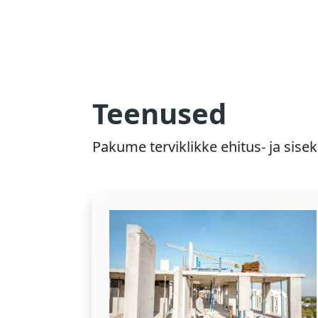
For players seeking a reliabl
Teenused
Pakume terviklikke ehitus- ja sise