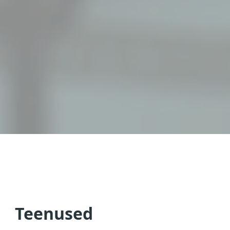
Teenused