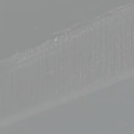
Neben der umfangreichen Spielauswah
Players seeking transparent odds can 
Pour maximiser vos sessions, profitez
Per approfittare di un'ampia selezione 
Naast het spelen via de browser kun j
Nieuwe spelers kunnen bij
Crystal Rol
Box24 Casino NZ offers a variety of on
Betify Casino bonus
vous offre une exp
For players seeking a reliable and fas