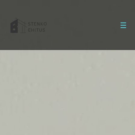
☰
T
e
e
n
u
s
e
d
U
u
d
i