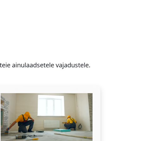
ustralia, simply complete your
A Big Can
eie ainulaadsetele vajadustele.