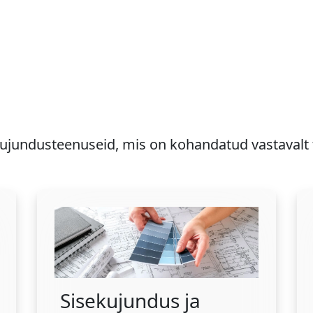
e and fast-paced gaming experience in A
kujundusteenuseid, mis on kohandatud vastavalt t
Sisekujundus ja