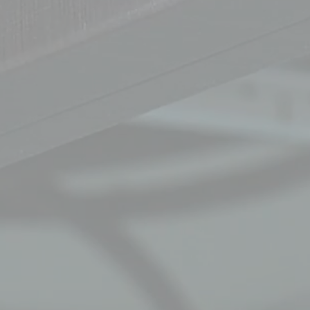
nce by providing promotions with strai
fonctionnalités interactives et une gest
ce fluide en téléchargeant l'
Olympe Cas
o anmelden
, um frühzeitig von den VIP-V
ent Réel
propose une expérience de jeu
idité de ses paiements en cryptomonnai
 ti consiglio di provare
Nine Casino acc
ij de
Lalabet Casino bonussen
.