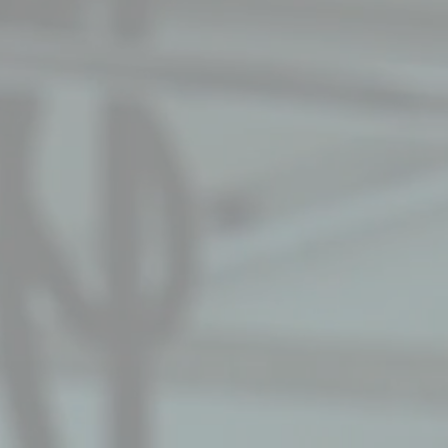
ds out by offering an extensive gaming 
elauswahl bietet
Kinbet Casino
durch in
odds can access various fair pokies and
 profitez des avantages réguliers et du
elezione di slot e promozioni esclusive, 
ser kun je de uitgebreide selectie aan 
ystal Roll Casino
genieten van diverse p
ety of online slot games and various
Bo
e une expérience de jeu exceptionnelle 