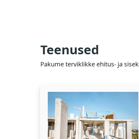
For players seeking a reliabl
Teenused
Pakume terviklikke ehitus- ja sise