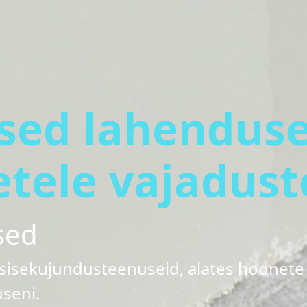
vsed lahenduse
tele vajadust
sed
a sisekujundusteenuseid, alates hoonete
useni.