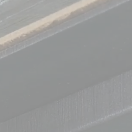
ten sowie einem regelmäßigen Cashbac
nue et ses modes de jeu gratuits via
Tort
n de
Spin Panda Casino bonussen
de idea
rent terms and a massive selection of g
access everything through the
Royal Reel
ls and instant deposits by downloading
asino en ligne réputé avec des options
er Casino bonuses
to enjoy rapid payout
head straight to your
Casino Kingdom l