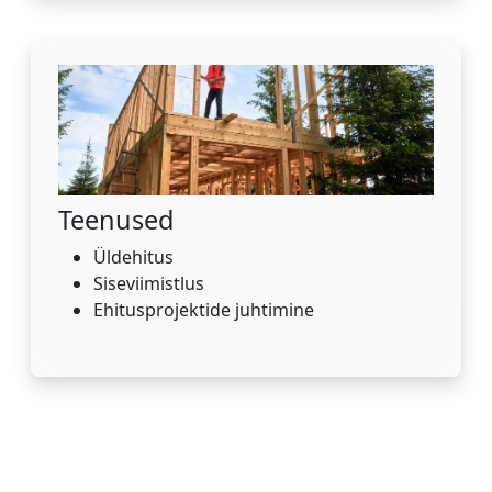
Teenused
Üldehitus
Siseviimistlus
Ehitusprojektide juhtimine