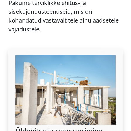
Pakume terviklikke ehitus- ja
sisekujundusteenuseid, mis on
kohandatud vastavalt teie ainulaadsetele
vajadustele.
Üldehitus ja renoveerimine