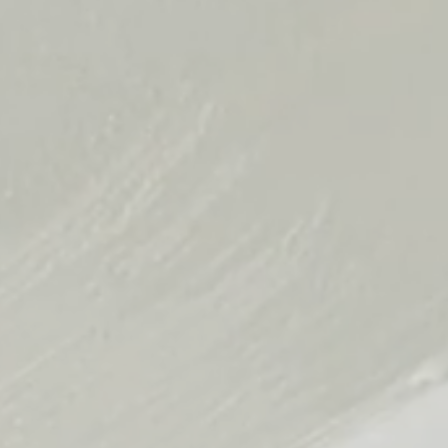
s
e
d
T
e
h
t
u
d
t
ö
ö
d
K
o
n
t
a