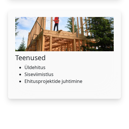
Teenused
Üldehitus
Siseviimistlus
Ehitusprojektide juhtimine