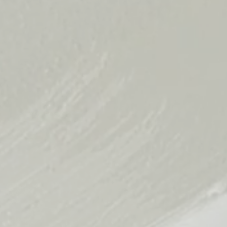
s
e
d
T
e
h
t
u
d
t
ö
ö
d
K
o
n
t
a