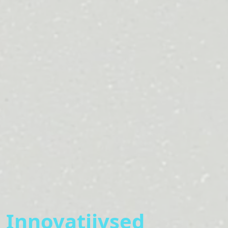
Innovatiivsed