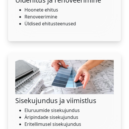
Hoonete ehitus
Renoveerimine
Üldised ehitusteenused
Sisekujundus ja viimistlus
Eluruumide sisekujundus
Äripindade sisekujundus
Eritellimusel sisekujundus