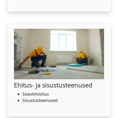
Ehitus- ja sisustusteenused
Siseviimistlus
Sisustusteenused