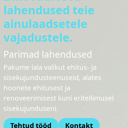
lahendused teie
ainulaadsetele
vajadustele.
Parimad lahendused
Pakume laia valikut ehitus- ja
sisekujundusteenuseid, alates
hoonete ehitusest ja
renoveerimisest kuni eritellimusel
sisekujunduseni.
Spieler profitieren im
Viggoslots Casin
Tehtud tööd
Kontakt