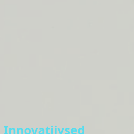
Innovatiivsed