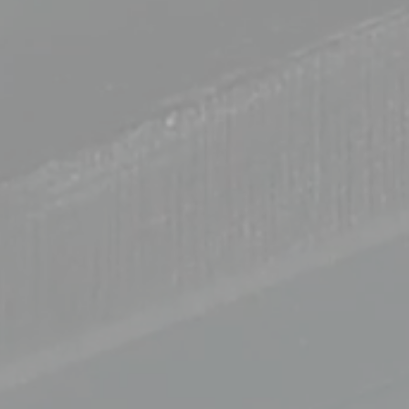
Neben der umfangreichen Spielauswah
Players seeking transparent odds can 
Pour maximiser vos sessions, profitez
Per approfittare di un'ampia selezione 
Naast het spelen via de browser kun j
Nieuwe spelers kunnen bij
Crystal Rol
Box24 Casino NZ offers a variety of on
Betify Casino bonus
vous offre une exp
For players seeking a reliable and fas