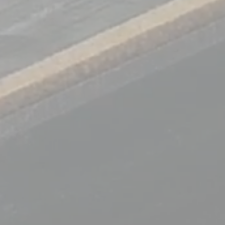
Unlike many competitors,
bCasino log
L'expérience sur
Alexander Casino
se d
Pour les amateurs de jeux de casino en
Nutze am besten direkt die App für 
Reconnu pour sa diversité de jeux et s
Instant Casino
se distingue parmi les 
Se cerchi un'esperienza completa tra sl
Voor alle actuele promoties en exclusie
The
King Billy casino app
stands out by