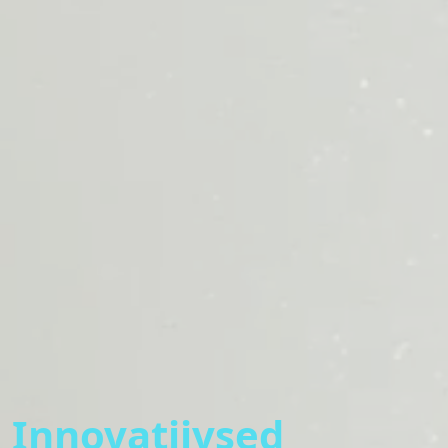
Innovatiivsed