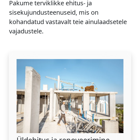
Pakume terviklikke ehitus- ja
sisekujundusteenuseid, mis on
kohandatud vastavalt teie ainulaadsetele
vajadustele.
Üldehitus ja renoveerimine