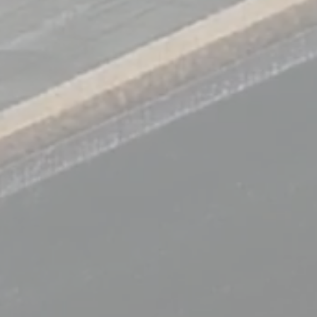
Unlike many competitors,
bCasino log
L'expérience sur
Alexander Casino
se d
Pour les amateurs de jeux de casino en
Nutze am besten direkt die App für 
Reconnu pour sa diversité de jeux et s
Instant Casino
se distingue parmi les 
Se cerchi un'esperienza completa tra sl
Voor alle actuele promoties en exclusie
The
King Billy casino app
stands out by