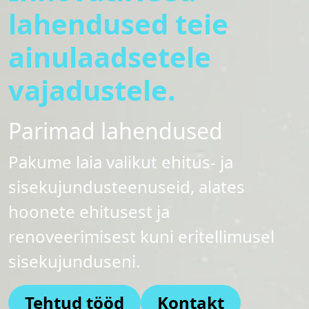
lahendused teie
ainulaadsetele
vajadustele.
Parimad lahendused
Pakume laia valikut ehitus- ja
sisekujundusteenuseid, alates
hoonete ehitusest ja
renoveerimisest kuni eritellimusel
sisekujunduseni.
Spieler profitieren im
Viggoslots Casin
Tehtud tööd
Kontakt