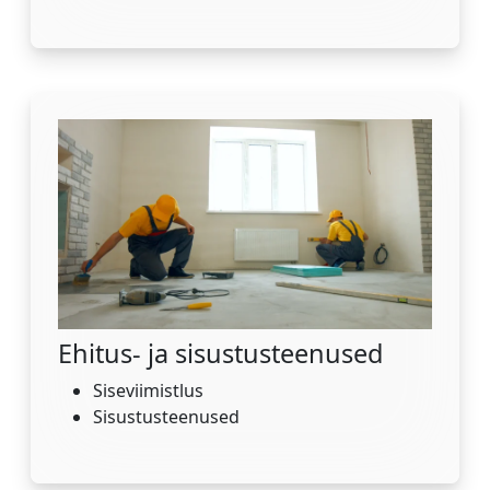
Ehitus- ja sisustusteenused
Siseviimistlus
Sisustusteenused