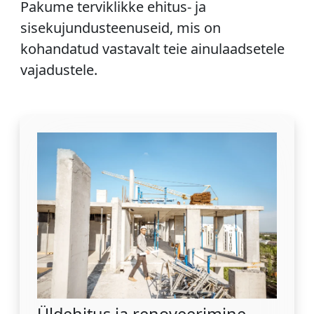
Pakume terviklikke ehitus- ja
sisekujundusteenuseid, mis on
kohandatud vastavalt teie ainulaadsetele
vajadustele.
Üldehitus ja renoveerimine