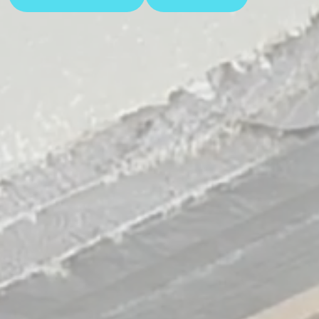
Tortuga Casino se distingue par la flex
Voor wie op zoek is naar diverse promo
Slotonauts casino bonuses
provide inc
To enjoy these seamless gaming featur
You can enjoy a seamless gaming expe
Les amateurs de jeux en ligne peuvent
While other platforms may delay your
Once you have explored these transpa