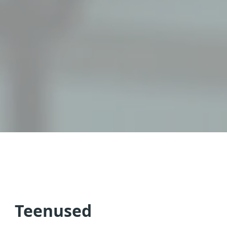
Teenused