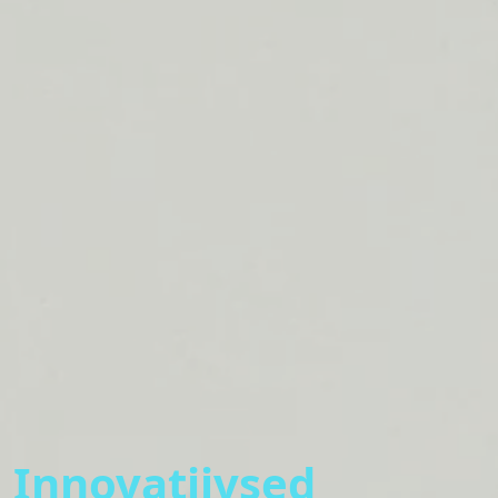
Innovatiivsed