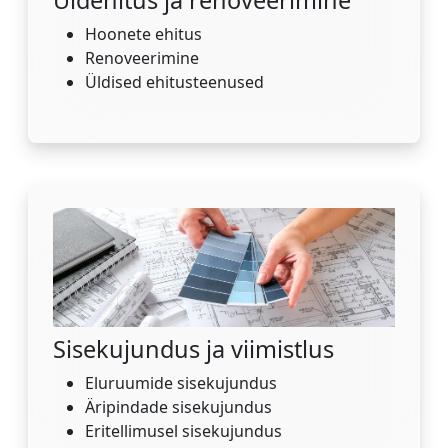
Hoonete ehitus
Renoveerimine
Üldised ehitusteenused
Sisekujundus ja viimistlus
Eluruumide sisekujundus
Äripindade sisekujundus
Eritellimusel sisekujundus