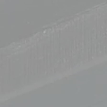
Neben der umfangreichen Spielauswah
Players seeking transparent odds can 
Pour maximiser vos sessions, profitez
Per approfittare di un'ampia selezione 
Naast het spelen via de browser kun j
Nieuwe spelers kunnen bij
Crystal Rol
Box24 Casino NZ offers a variety of on
Betify Casino bonus
vous offre une exp
For players seeking a reliable and fas