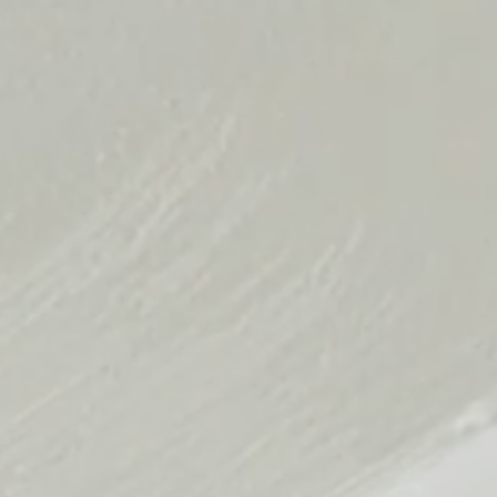
s
e
d
T
e
h
t
u
d
t
ö
ö
d
K
o
n
t
a