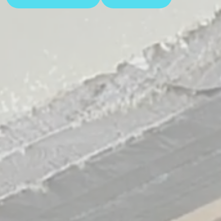
Tortuga Casino se distingue par la flex
Voor wie op zoek is naar diverse promo
Slotonauts casino bonuses
provide inc
To enjoy these seamless gaming featur
You can enjoy a seamless gaming expe
Les amateurs de jeux en ligne peuvent
While other platforms may delay your
Once you have explored these transpa