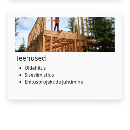
Teenused
Üldehitus
Siseviimistlus
Ehitusprojektide juhtimine