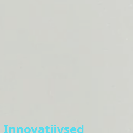
Innovatiivsed