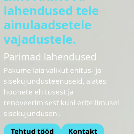
lahendused teie
ainulaadsetele
vajadustele.
Parimad lahendused
Pakume laia valikut ehitus- ja
sisekujundusteenuseid, alates
hoonete ehitusest ja
renoveerimisest kuni eritellimusel
sisekujunduseni.
Spieler profitieren im
Viggoslots Casin
Tehtud tööd
Kontakt