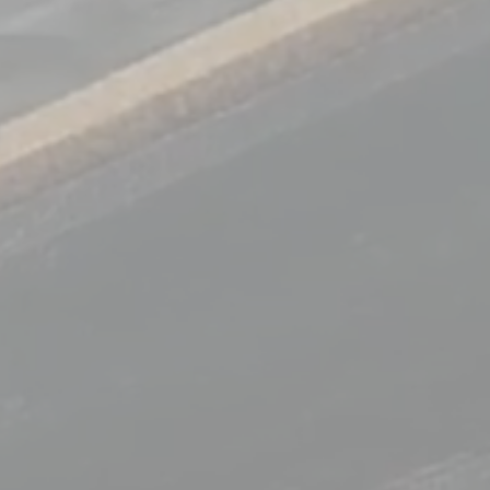
Pour les amateurs de jeux de casino en
Nutze am besten direkt die App für 
Reconnu pour sa diversité de jeux et s
Instant Casino
se distingue parmi les 
Se cerchi un'esperienza completa tra sl
Voor alle actuele promoties en exclusie
The
King Billy casino app
stands out by
Neben der umfangreichen Spielauswah
Players seeking transparent odds can 