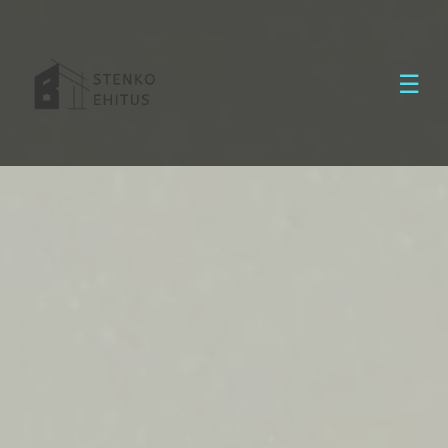
☰
T
e
e
n
u
s
e
d
U
u
d
i