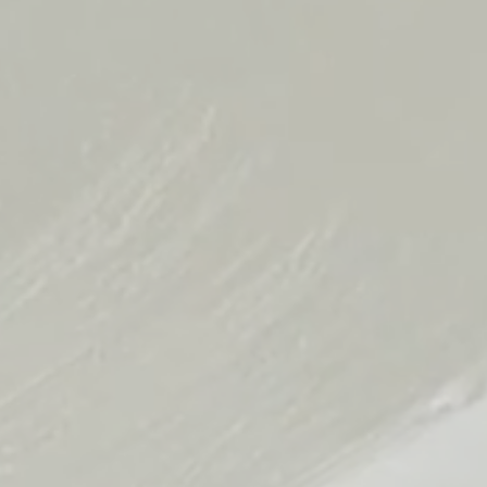
s
e
d
T
e
h
t
u
d
t
ö
ö
d
K
o
n
t
a