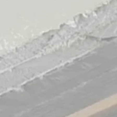
Voor wie op zoek is naar diverse promo
Slotonauts casino bonuses
provide inc
To enjoy these seamless gaming featur
You can enjoy a seamless gaming expe
Les amateurs de jeux en ligne peuvent
While other platforms may delay your
Once you have explored these transpa
Unlike many competitors,
bCasino log
L'expérience sur
Alexander Casino
se d