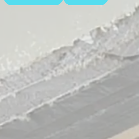
Tortuga Casino se distingue par la flex
Voor wie op zoek is naar diverse promo
Slotonauts casino bonuses
provide inc
To enjoy these seamless gaming featur
You can enjoy a seamless gaming expe
Les amateurs de jeux en ligne peuvent
While other platforms may delay your
Once you have explored these transpa