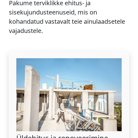
Pakume terviklikke ehitus- ja
sisekujundusteenuseid, mis on
kohandatud vastavalt teie ainulaadsetele
vajadustele.
Üldehitus ja renoveerimine