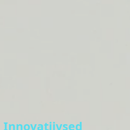
Innovatiivsed