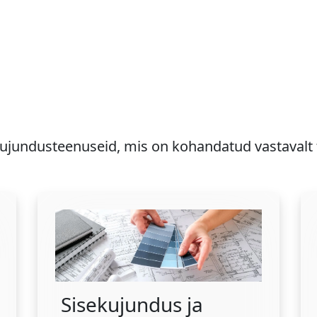
e and fast-paced gaming experience in A
kujundusteenuseid, mis on kohandatud vastavalt t
Sisekujundus ja