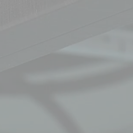
nce by providing promotions with strai
fonctionnalités interactives et une gest
ce fluide en téléchargeant l'
Olympe Cas
o anmelden
, um frühzeitig von den VIP-V
ent Réel
propose une expérience de jeu
idité de ses paiements en cryptomonnai
 ti consiglio di provare
Nine Casino acc
ij de
Lalabet Casino bonussen
.