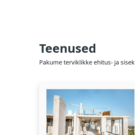
For players seeking a reliabl
Teenused
Pakume terviklikke ehitus- ja sise