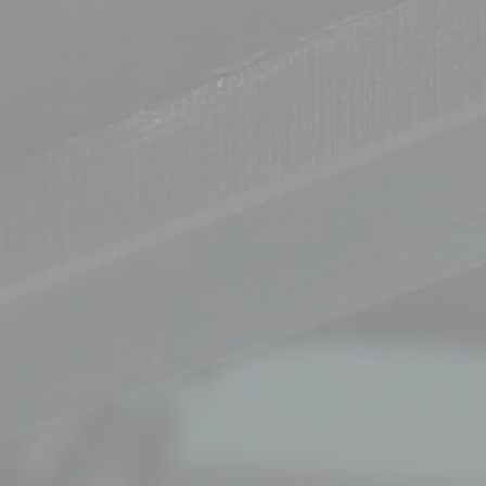
sino login
offers a transparent experie
asino
se distingue par l'intégration de 
casino en ligne, profitez d'une expérien
App für den Shake Bonus und
Nv5 Casin
jeux et ses jackpots,
Lucky8 Casino Arg
armi les plateformes de jeux par la rap
ta tra slot originali e pagamenti veloci,
n exclusieve extraatjes kun je terecht b