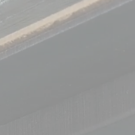
ten sowie einem regelmäßigen Cashbac
nue et ses modes de jeu gratuits via
Tort
n de
Spin Panda Casino bonussen
de idea
rent terms and a massive selection of g
access everything through the
Royal Reel
ls and instant deposits by downloading
asino en ligne réputé avec des options
er Casino bonuses
to enjoy rapid payout
head straight to your
Casino Kingdom l