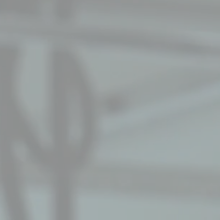
ds out by offering an extensive gaming 
elauswahl bietet
Kinbet Casino
durch in
odds can access various fair pokies and
 profitez des avantages réguliers et du
elezione di slot e promozioni esclusive, 
ser kun je de uitgebreide selectie aan 
ystal Roll Casino
genieten van diverse p
ety of online slot games and various
Bo
e une expérience de jeu exceptionnelle 