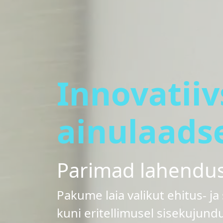
Innovatii
ainulaadse
Parimad lahendu
Pakume laia valikut ehitus- j
kuni eritellimusel sisekujund