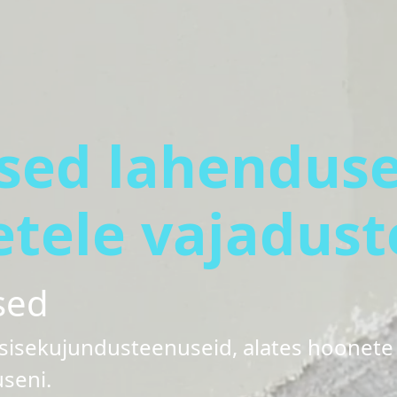
vsed lahenduse
tele vajadust
sed
a sisekujundusteenuseid, alates hoonete
useni.