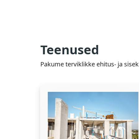
For players seeking a reliabl
Teenused
Pakume terviklikke ehitus- ja sise