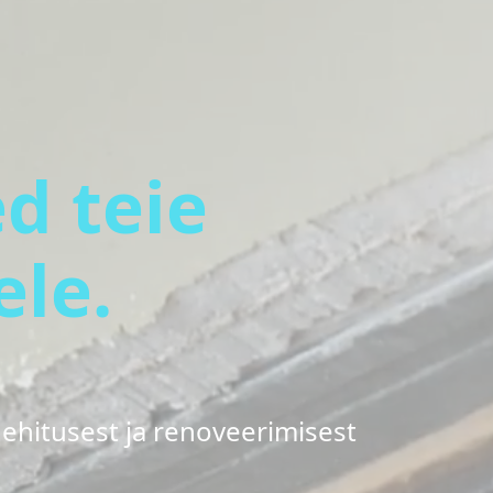
d teie
ele.
 ehitusest ja renoveerimisest