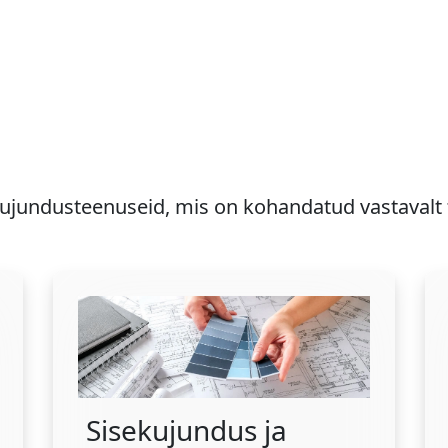
e and fast-paced gaming experience in A
kujundusteenuseid, mis on kohandatud vastavalt t
Sisekujundus ja