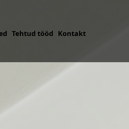
ed
Tehtud tööd
Kontakt