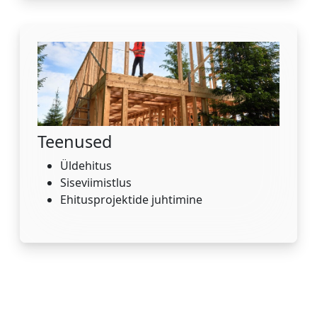
Teenused
Üldehitus
Siseviimistlus
Ehitusprojektide juhtimine