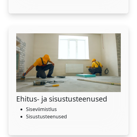
Ehitus- ja sisustusteenused
Siseviimistlus
Sisustusteenused