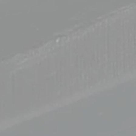
Neben der umfangreichen Spielauswah
Players seeking transparent odds can 
Pour maximiser vos sessions, profitez
Per approfittare di un'ampia selezione 
Naast het spelen via de browser kun j
Nieuwe spelers kunnen bij
Crystal Rol
Box24 Casino NZ offers a variety of on
Betify Casino bonus
vous offre une exp
For players seeking a reliable and fas