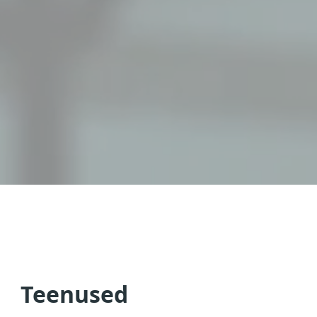
Teenused