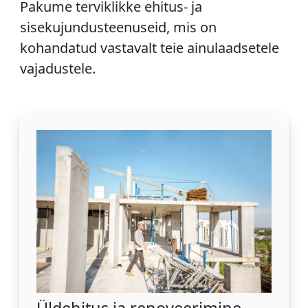
Pakume terviklikke ehitus- ja
sisekujundusteenuseid, mis on
kohandatud vastavalt teie ainulaadsetele
vajadustele.
Üldehitus ja renoveerimine