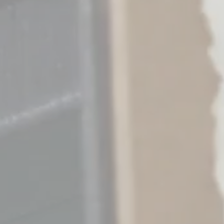
Unlike many competitors,
bCasino log
L'expérience sur
Alexander Casino
se d
Pour les amateurs de jeux de casino en
Nutze am besten direkt die App für 
Reconnu pour sa diversité de jeux et s
Instant Casino
se distingue parmi les 
Se cerchi un'esperienza completa tra sl
Voor alle actuele promoties en exclusie
The
King Billy casino app
stands out by