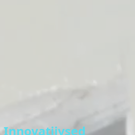
Innovatiivsed