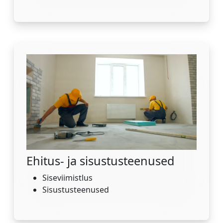
Ehitus- ja sisustusteenused
Siseviimistlus
Sisustusteenused