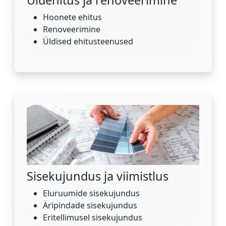
Hoonete ehitus
Renoveerimine
Üldised ehitusteenused
Sisekujundus ja viimistlus
Eluruumide sisekujundus
Äripindade sisekujundus
Eritellimusel sisekujundus