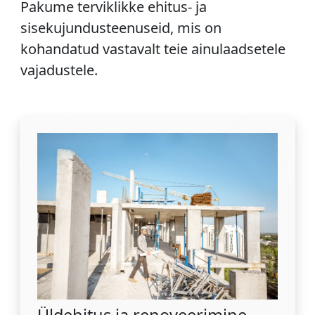
Pakume terviklikke ehitus- ja
sisekujundusteenuseid, mis on
kohandatud vastavalt teie ainulaadsetele
vajadustele.
Üldehitus ja renoveerimine