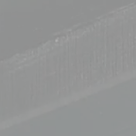
Neben der umfangreichen Spielauswah
Players seeking transparent odds can 
Pour maximiser vos sessions, profitez
Per approfittare di un'ampia selezione 
Naast het spelen via de browser kun j
Nieuwe spelers kunnen bij
Crystal Rol
Box24 Casino NZ offers a variety of on
Betify Casino bonus
vous offre une exp
For players seeking a reliable and fas