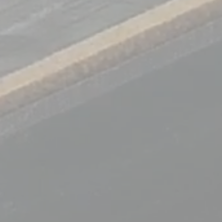
Unlike many competitors,
bCasino log
L'expérience sur
Alexander Casino
se d
Pour les amateurs de jeux de casino en
Nutze am besten direkt die App für 
Reconnu pour sa diversité de jeux et s
Instant Casino
se distingue parmi les 
Se cerchi un'esperienza completa tra sl
Voor alle actuele promoties en exclusie
The
King Billy casino app
stands out by