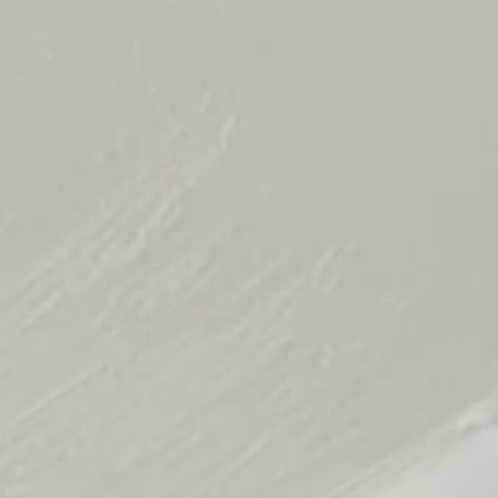
s
e
d
T
e
h
t
u
d
t
ö
ö
d
K
o
n
t
a