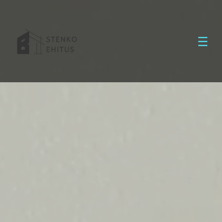
☰
T
e
e
n
u
s
e
d
U
u
d
i