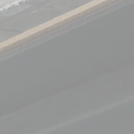
L'expérience sur
Alexander C
Pour les amateurs de jeux de 
Nutze am besten direkt die 
Reconnu pour sa diversité de 
Instant Casino
se distingue p
Se cerchi un'esperienza comple
Voor alle actuele promoties e
The
King Billy casino app
stan
Neben der umfangreichen Spi