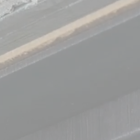
nue et ses modes de jeu gratuits via
Tort
n de
Spin Panda Casino bonussen
de idea
rent terms and a massive selection of g
access everything through the
Royal Reel
ls and instant deposits by downloading
asino en ligne réputé avec des options
er Casino bonuses
to enjoy rapid payout
head straight to your
Casino Kingdom l
nce by providing promotions with strai