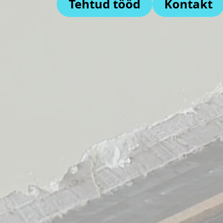
Tortuga Casino se distingue pa
Voor wie op zoek is naar dive
Slotonauts casino bonuses
pr
To enjoy these seamless gami
You can enjoy a seamless gam
Les amateurs de jeux en ligne
While other platforms may de
Once you have explored these
Unlike many competitors,
bCa