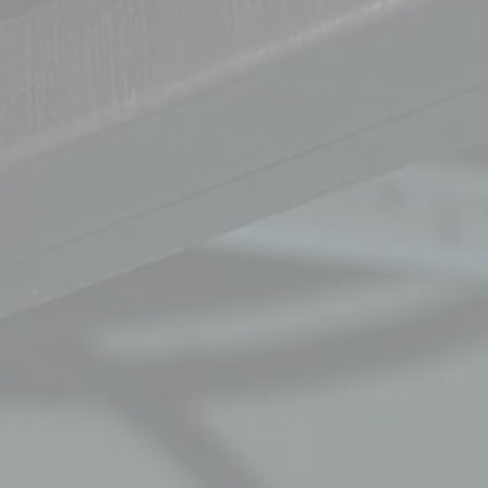
fonctionnalités interactives et une gest
ce fluide en téléchargeant l'
Olympe Cas
o anmelden
, um frühzeitig von den VIP-V
ent Réel
propose une expérience de jeu
idité de ses paiements en cryptomonnai
 ti consiglio di provare
Nine Casino acc
ij de
Lalabet Casino bonussen
.
library alongside impressively rapid wi
teraktive Formate wie Live-Trivia zusät