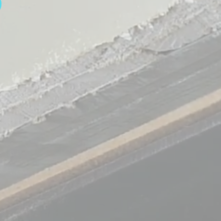
r la flexibilité de ses offres de bienve
rse promoties en exclusieve extra's, zij
ovide incredible value through transpa
ng features on the go, you can easily 
ing experience with reliable withdrawa
 peuvent découvrir les avantages d'un c
lay your winnings, you can access
Ripp
 transparent gaming features, you can 
sino login
offers a transparent experie