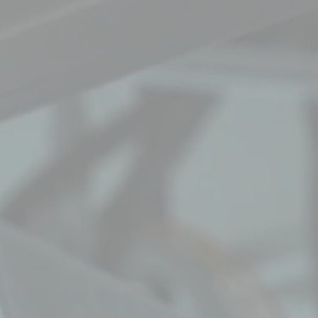
Players seeking transparent 
Pour maximiser vos sessions,
Per approfittare di un'ampia s
Naast het spelen via de brow
Nieuwe spelers kunnen bij
Cr
Box24 Casino NZ offers a vari
Betify Casino bonus
vous offr
For players seeking a reliabl