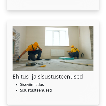
Ehitus- ja sisustusteenused
Siseviimistlus
Sisustusteenused