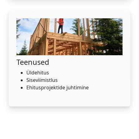
Teenused
Üldehitus
Siseviimistlus
Ehitusprojektide juhtimine