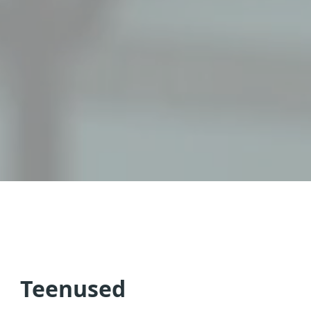
Teenused