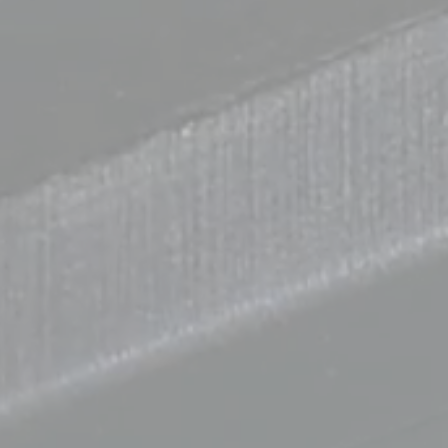
Neben der umfangreichen Spielauswah
Players seeking transparent odds can 
Pour maximiser vos sessions, profitez
Per approfittare di un'ampia selezione 
Naast het spelen via de browser kun j
Nieuwe spelers kunnen bij
Crystal Rol
Box24 Casino NZ offers a variety of on
Betify Casino bonus
vous offre une exp
For players seeking a reliable and fas