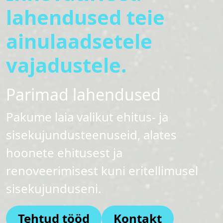
lahendused teie
ainulaadsetele
vajadustele.
Parimad lahendused
Pakume laia valikut ehitus- ja
sisekujundusteenuseid, alates
hoonete ehitusest ja
renoveerimisest kuni eritellimusel
sisekujunduseni.
Spieler profitieren im
Viggoslots Casin
Tehtud tööd
Kontakt