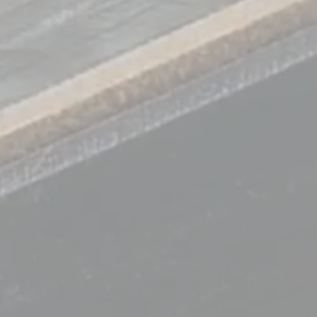
Unlike many competitors,
bCasino log
L'expérience sur
Alexander Casino
se d
Pour les amateurs de jeux de casino en
Nutze am besten direkt die App für 
Reconnu pour sa diversité de jeux et s
Instant Casino
se distingue parmi les 
Se cerchi un'esperienza completa tra sl
Voor alle actuele promoties en exclusie
The
King Billy casino app
stands out by