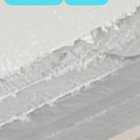
Tortuga Casino se distingue par la flex
Voor wie op zoek is naar diverse promo
Slotonauts casino bonuses
provide inc
To enjoy these seamless gaming featur
You can enjoy a seamless gaming expe
Les amateurs de jeux en ligne peuvent
While other platforms may delay your
Once you have explored these transpa