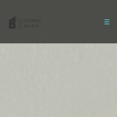
☰
T
e
e
n
u
s
e
d
U
u
d
i