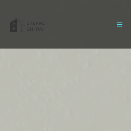
☰
T
e
e
n
u
s
e
d
U
u
d
i