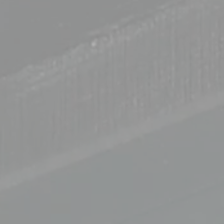
Pour maximiser vos sessions, profitez
Per approfittare di un'ampia selezione 
Naast het spelen via de browser kun j
Nieuwe spelers kunnen bij
Crystal Rol
Box24 Casino NZ offers a variety of on
Betify Casino bonus
vous offre une exp
For players seeking a reliable and fas