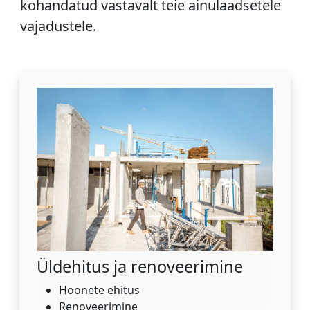
kohandatud vastavalt teie ainulaadsetele
vajadustele.
Üldehitus ja renoveerimine
Hoonete ehitus
Renoveerimine