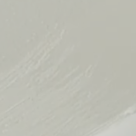
s
e
d
T
e
h
t
u
d
t
ö
ö
d
K
o
n
t
a