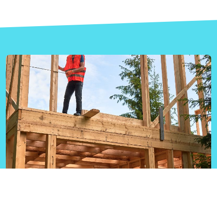
Visioon