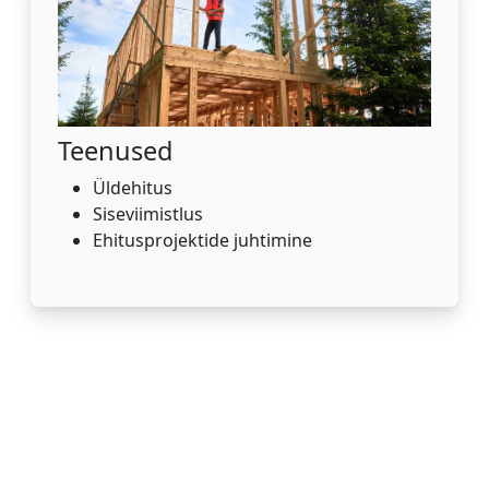
Teenused
Üldehitus
Siseviimistlus
Ehitusprojektide juhtimine