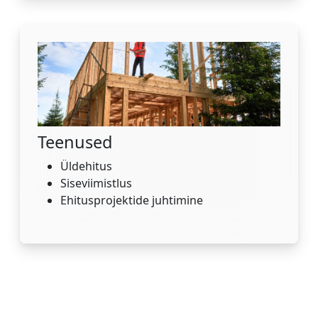
Teenused
Üldehitus
Siseviimistlus
Ehitusprojektide juhtimine