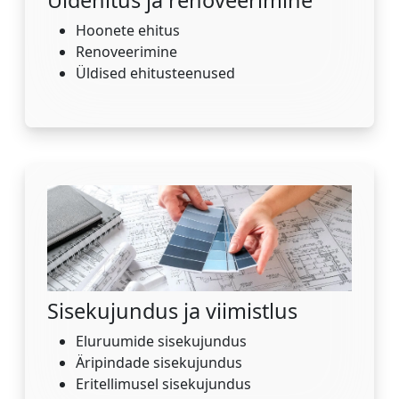
Hoonete ehitus
Renoveerimine
Üldised ehitusteenused
Sisekujundus ja viimistlus
Eluruumide sisekujundus
Äripindade sisekujundus
Eritellimusel sisekujundus